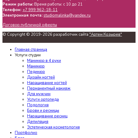
Режим работы:
Время работы: с 10 до 21
Телефон:
+7 999 962-18-11
Электронная почта:
studiomalinka@yandex.ru
Договор публичной оферты
© Copyright © 2019-2026 разработчик сайта
"Артем Козырев"
Главная страница
Услуги студии
Маникюр в 4 руки
Маникюр
Педикюр
Дизайн ногтей
Наращивание ногтей
Перманентный макияж
Для мужчин
Услуги ортопеда
Подология
Брови и ресницы
Наращивание ресниц
Депиляция
Эстетическая косметология
Портфолио