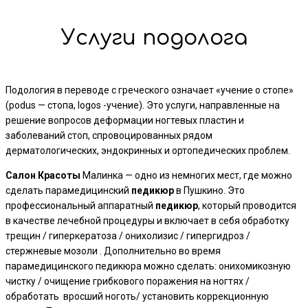
Услуги подолога
Подология в переводе с греческого означает «учение о стопе»
(podus — стопа, logos -учение). Это услуги, направленные на
решение вопросов деформации ногтевых пластин и
заболеваний стоп, спровоцированных рядом
дерматологических, эндокринных и ортопедических проблем.
Салон
Красоты
Малинка — одно из немногих мест, где можно
сделать парамедицинский
педикюр
в Пушкино. Это
профессиональный аппаратный
педикюр
, который проводится
в качестве лечебной процедуры и включает в себя обработку
трещин / гиперкератоза / онихолизис / гипергидроз /
стержневые мозоли . Дополнительно во время
парамедицинского педикюра можно сделать: онихомикозную
чистку / очищение грибкового поражения на ногтях /
обработать вросший ноготь/ установить коррекционную