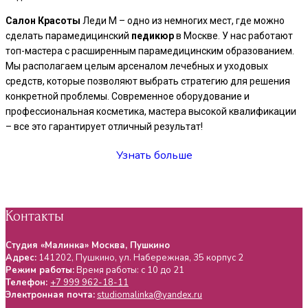
Салон
Красоты
Леди М – одно из немногих мест, где можно
сделать парамедицинский
педикюр
в Москве. У нас работают
топ-мастера с расширенным парамедицинским образованием.
Мы располагаем целым арсеналом лечебных и уходовых
средств, которые позволяют выбрать стратегию для решения
конкретной проблемы. Современное оборудование и
профессиональная косметика, мастера высокой квалификации
– все это гарантирует отличный результат!
Узнать больше
Контакты
Студия «Малинка» Москва, Пушкино
Адрес:
141202
,
Пушкино
, ул.
Набережная, 35 корпус 2
Режим работы:
Время работы: с 10 до 21
Телефон:
+7 999 962-18-11
Электронная почта:
studiomalinka@yandex.ru