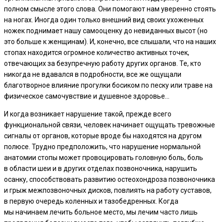
полном смысле этого слова. Они помогают нам уверенно стоять
на ногах. Иногда один только внешний вид своих ухоженных
ножек поднимает нашу самооценку до невиданных высот (но
это больше к женщинам). И, конечно, все слышали, что на наших
стопах находится огромное количество активных точек,
отвечающих за безупречную работу других органов. Те, кто
никогда не вдавался в подробности, все же ощущали
благотворное влияние прогулки босиком по песку или траве на
физическое самочувствие и душевное здоровье…
И когда возникает нарушение такой, прежде всего
функциональной связи, человек начинает ощущать тревожные
сигналы от органов, которые вроде бы находятся на другом
полюсе. Трудно предположить, что нарушение нормальной
анатомии стопы может провоцировать головную боль, боль
в области шеи и в других отделах позвоночника, нарушить
осанку, способствовать развитию остеохондроза позвоночника
и грыж межпозвоночных дисков, повлиять на работу суставов,
в первую очередь коленных и тазобедренных. Когда
мы начинаем лечить больное место, мы лечим часто лишь