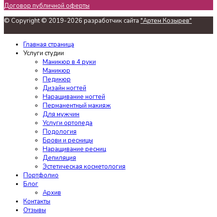
Договор публичной оферты
© Copyright © 2019-2026 разработчик сайта
"Артем Козырев"
Главная страница
Услуги студии
Маникюр в 4 руки
Маникюр
Педикюр
Дизайн ногтей
Наращивание ногтей
Перманентный макияж
Для мужчин
Услуги ортопеда
Подология
Брови и ресницы
Наращивание ресниц
Депиляция
Эстетическая косметология
Портфолио
Блог
Архив
Контакты
Отзывы