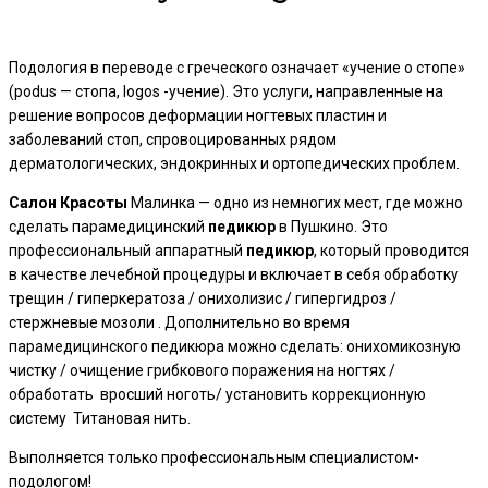
Подология в переводе с греческого означает «учение о стопе»
(podus — стопа, logos -учение). Это услуги, направленные на
решение вопросов деформации ногтевых пластин и
заболеваний стоп, спровоцированных рядом
дерматологических, эндокринных и ортопедических проблем.
Салон
Красоты
Малинка — одно из немногих мест, где можно
сделать парамедицинский
педикюр
в Пушкино. Это
профессиональный аппаратный
педикюр
, который проводится
в качестве лечебной процедуры и включает в себя обработку
трещин / гиперкератоза / онихолизис / гипергидроз /
стержневые мозоли . Дополнительно во время
парамедицинского педикюра можно сделать: онихомикозную
чистку / очищение грибкового поражения на ногтях /
обработать вросший ноготь/ установить коррекционную
систему Титановая нить.
Выполняется только профессиональным специалистом-
подологом!