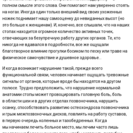
полном смысле этого слова. Они помогают нам уверенно стоять
на ногах. Иногда один только внешний вид своих ухоженных
ножек поднимает нашу самооценку до невиданных высот (но
это больше к женщинам). И, конечно, все слышали, что на наших
стопах находится огромное количество активных точек,
отвечающих за безупречную работу других органов. Те, кто
никогда не вдавался в подробности, все же ощущали
благотворное влияние прогулки босиком по песку или траве на
физическое самочувствие и душевное здоровье…
И когда возникает нарушение такой, прежде всего
функциональной связи, человек начинает ощущать тревожные
сигналы от органов, которые вроде бы находятся на другом
полюсе. Трудно предположить, что нарушение нормальной
анатомии стопы может провоцировать головную боль, боль
в области шеи и в других отделах позвоночника, нарушить
осанку, способствовать развитию остеохондроза позвоночника
и грыж межпозвоночных дисков, повлиять на работу суставов,
в первую очередь коленных и тазобедренных. Когда
мы начинаем лечить больное место, мы лечим часто лишь