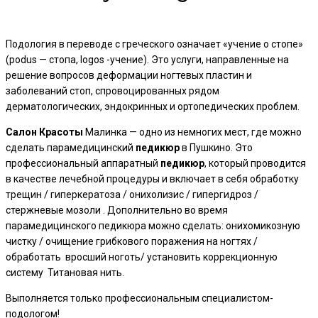
Подология в переводе с греческого означает «учение о стопе»
(podus — стопа, logos -учение). Это услуги, направленные на
решение вопросов деформации ногтевых пластин и
заболеваний стоп, спровоцированных рядом
дерматологических, эндокринных и ортопедических проблем.
Салон
Красоты
Малинка — одно из немногих мест, где можно
сделать парамедицинский
педикюр
в Пушкино. Это
профессиональный аппаратный
педикюр
, который проводится
в качестве лечебной процедуры и включает в себя обработку
трещин / гиперкератоза / онихолизис / гипергидроз /
стержневые мозоли . Дополнительно во время
парамедицинского педикюра можно сделать: онихомикозную
чистку / очищение грибкового поражения на ногтях /
обработать вросший ноготь/ установить коррекционную
систему Титановая нить.
Выполняется только профессиональным специалистом-
подологом!