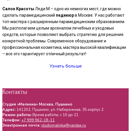
Салон
Красоты
Леди М – одно из немногих мест, где можно
сделать парамедицинский
педикюр
в Москве. У нас работают
топ-мастера с расширенным парамедицинским образованием.
Мы располагаем целым арсеналом лечебных и уходовых
средств, которые позволяют выбрать стратегию для решения
конкретной проблемы. Современное оборудование и
профессиональная косметика, мастера высокой квалификации
– все это гарантирует отличный результат!
Узнать больше
Контакты
Студия «Малинка» Москва, Пушкино
Адрес:
141202
,
Пушкино
, ул.
Набережная, 35 корпус 2
Режим работы:
Время работы: с 10 до 21
Телефон:
+7 999 962-18-11
Электронная почта:
studiomalinka@yandex.ru