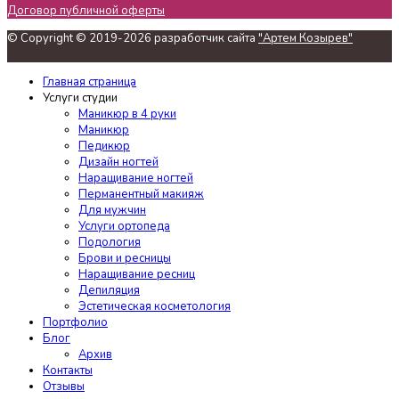
Договор публичной оферты
© Copyright © 2019-2026 разработчик сайта
"Артем Козырев"
Главная страница
Услуги студии
Маникюр в 4 руки
Маникюр
Педикюр
Дизайн ногтей
Наращивание ногтей
Перманентный макияж
Для мужчин
Услуги ортопеда
Подология
Брови и ресницы
Наращивание ресниц
Депиляция
Эстетическая косметология
Портфолио
Блог
Архив
Контакты
Отзывы