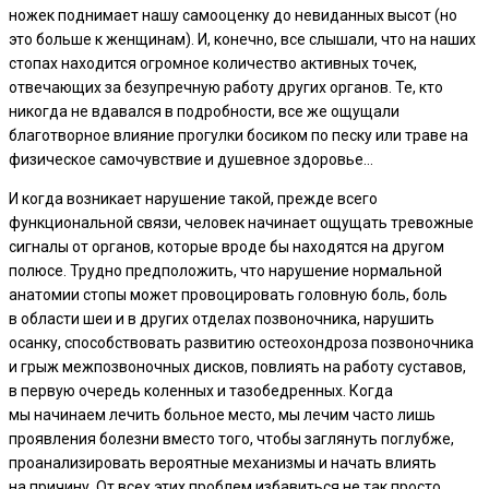
ножек поднимает нашу самооценку до невиданных высот (но
это больше к женщинам). И, конечно, все слышали, что на наших
стопах находится огромное количество активных точек,
отвечающих за безупречную работу других органов. Те, кто
никогда не вдавался в подробности, все же ощущали
благотворное влияние прогулки босиком по песку или траве на
физическое самочувствие и душевное здоровье…
И когда возникает нарушение такой, прежде всего
функциональной связи, человек начинает ощущать тревожные
сигналы от органов, которые вроде бы находятся на другом
полюсе. Трудно предположить, что нарушение нормальной
анатомии стопы может провоцировать головную боль, боль
в области шеи и в других отделах позвоночника, нарушить
осанку, способствовать развитию остеохондроза позвоночника
и грыж межпозвоночных дисков, повлиять на работу суставов,
в первую очередь коленных и тазобедренных. Когда
мы начинаем лечить больное место, мы лечим часто лишь
проявления болезни вместо того, чтобы заглянуть поглубже,
проанализировать вероятные механизмы и начать влиять
на причину. От всех этих проблем избавиться не так просто,