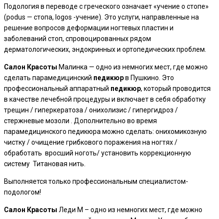
Подология в переводе с греческого означает «учение о стопе»
(podus — стопа, logos -учение). Это услуги, направленные на
решение вопросов деформации ногтевых пластин и
заболеваний стоп, спровоцированных рядом
дерматологических, эндокринных и ортопедических проблем.
Салон
Красоты
Малинка — одно из немногих мест, где можно
сделать парамедицинский
педикюр
в Пушкино. Это
профессиональный аппаратный
педикюр
, который проводится
в качестве лечебной процедуры и включает в себя обработку
трещин / гиперкератоза / онихолизис / гипергидроз /
стержневые мозоли . Дополнительно во время
парамедицинского педикюра можно сделать: онихомикозную
чистку / очищение грибкового поражения на ногтях /
обработать вросший ноготь/ установить коррекционную
систему Титановая нить.
Выполняется только профессиональным специалистом-
подологом!
Салон
Красоты
Леди М – одно из немногих мест, где можно