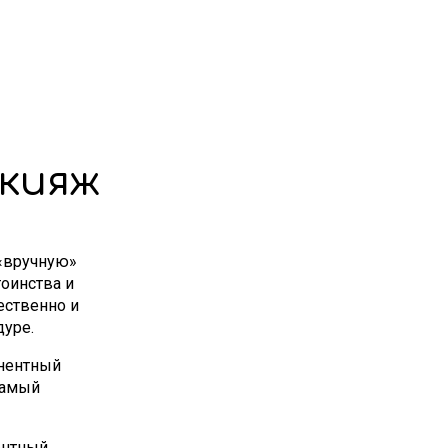
кияж
 «вручную»
оинства и
ественно и
дуре.
нентный
самый
ентный