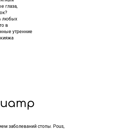
е глаза,
ток?
в любых
то в
енные утренние
акияжа
диатр
ем заболеваний стопы. Pous,