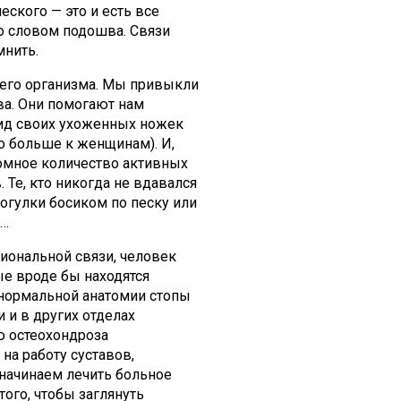
ческого — это и есть все
со словом подошва. Связи
мнить.
сего организма. Мы привыкли
ва. Они помогают нам
вид своих ухоженных ножек
о больше к женщинам). И,
ромное количество активных
 Те, кто никогда не вдавался
огулки босиком по песку или
е…
иональной связи, человек
ые вроде бы находятся
 нормальной анатомии стопы
 и в других отделах
ю остеохондроза
на работу суставов,
начинаем лечить больное
ого, чтобы заглянуть