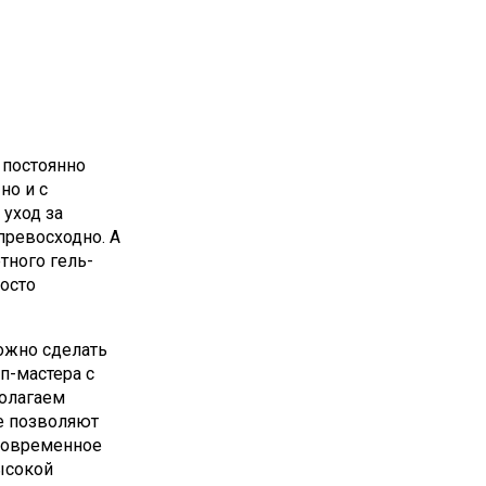
 постоянно
но и с
уход за
превосходно. А
тного гель-
осто
ожно сделать
п-мастера с
олагаем
е позволяют
Современное
ысокой