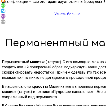
квалификации – все это гарантирует отличный результат!
Узнать больше
Перманентный ма
Перманентный
макияж
( татуаж). С его помощью можно
создать новый прекрасный образ: подчеркнуть ваши дост
скорректировать недостатки. При чем сделать это так ест
незаметно, что никто не догадается о проведенной проце
В нашем салоне
красоты
Малинка мы выполняем перма
макияж
(татуаж) в технике «Пудровое напыление» . Это 
современный вид перманента.
В Салоне
Красоты
Малинка Вы сможете сделать перман