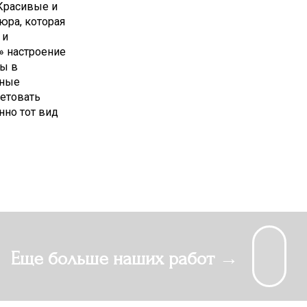
 Красивые и
юра, которая
 и
» настроение
ты в
чные
етовать
нно тот вид
Еще больше наших работ →