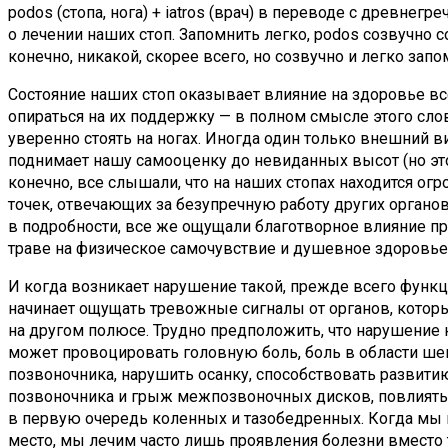
podos (стопа, нога) + iatros (врач) в переводе с древнегре
о лечении наших стоп. Запомнить легко, podos созвучно 
конечно, никакой, скорее всего, но созвучно и легко запо
Состояние наших стоп оказывает влияние на здоровье в
опираться на их поддержку — в полном смысле этого сло
уверенно стоять на ногах. Иногда один только внешний 
поднимает нашу самооценку до невиданных высот (но эт
конечно, все слышали, что на наших стопах находится ог
точек, отвечающих за безупречную работу других органов.
в подробности, все же ощущали благотворное влияние пр
траве на физическое самочувствие и душевное здоровь
И когда возникает нарушение такой, прежде всего функц
начинает ощущать тревожные сигналы от органов, котор
на другом полюсе. Трудно предположить, что нарушение
может провоцировать головную боль, боль в области шеи
позвоночника, нарушить осанку, способствовать развити
позвоночника и грыж межпозвоночных дисков, повлиять 
в первую очередь коленных и тазобедренных. Когда мы 
место, мы лечим часто лишь проявления болезни вместо т