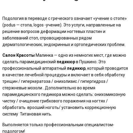
Подология в переводе с греческого означает «учение о стопе»
(podus — стопа, logos -учение). Это услуги, направленные на
решение вопросов деформации ногтевых пластин и
заболеваний стоп, спровоцированных рядом
дерматологических, эндокринных и ортопедических проблем.
Салон
Красоты
Малинка — одно из немногих мест, где можно
сделать парамедицинский
педикюр
в Пушкино. Это
профессиональный аппаратный
педикюр
, который проводится
в качестве лечебной процедуры и включает в себя обработку
трещин / гиперкератоза / онихолизис / гипергидроз /
стержневые мозоли . Дополнительно во время
парамедицинского педикюра можно сделать: онихомикозную
чистку / очищение грибкового поражения на ногтях /
обработать вросший ноготь/ установить коррекционную
систему Титановая нить.
Выполняется только профессиональным специалистом-
подологом!