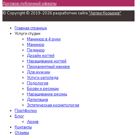
Договор публичной оферты
© Copyright © 2019-2026 разработчик сайта
"Артем Козырев"
Главная страница
Услуги студии
Маникюр в 4 руки
Маникюр
Педикюр
Дизайн ногтей
Наращивание ногтей
Перманентный макияж
Для мужчин
Услуги ортопеда
Подология
Брови и ресницы
Наращивание ресниц
Депиляция
Эстетическая косметология
Портфолио
Блог
Архив
Контакты
Отзывы