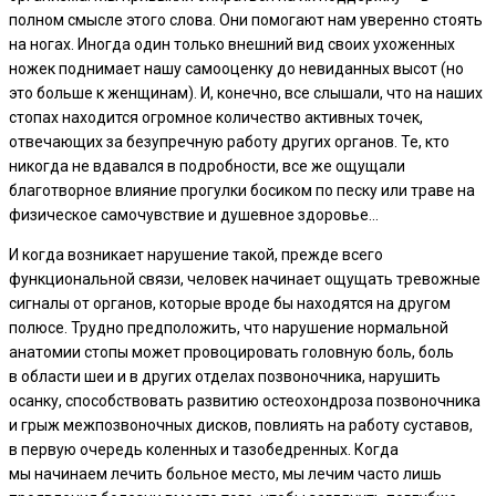
полном смысле этого слова. Они помогают нам уверенно стоять
на ногах. Иногда один только внешний вид своих ухоженных
ножек поднимает нашу самооценку до невиданных высот (но
это больше к женщинам). И, конечно, все слышали, что на наших
стопах находится огромное количество активных точек,
отвечающих за безупречную работу других органов. Те, кто
никогда не вдавался в подробности, все же ощущали
благотворное влияние прогулки босиком по песку или траве на
физическое самочувствие и душевное здоровье…
И когда возникает нарушение такой, прежде всего
функциональной связи, человек начинает ощущать тревожные
сигналы от органов, которые вроде бы находятся на другом
полюсе. Трудно предположить, что нарушение нормальной
анатомии стопы может провоцировать головную боль, боль
в области шеи и в других отделах позвоночника, нарушить
осанку, способствовать развитию остеохондроза позвоночника
и грыж межпозвоночных дисков, повлиять на работу суставов,
в первую очередь коленных и тазобедренных. Когда
мы начинаем лечить больное место, мы лечим часто лишь