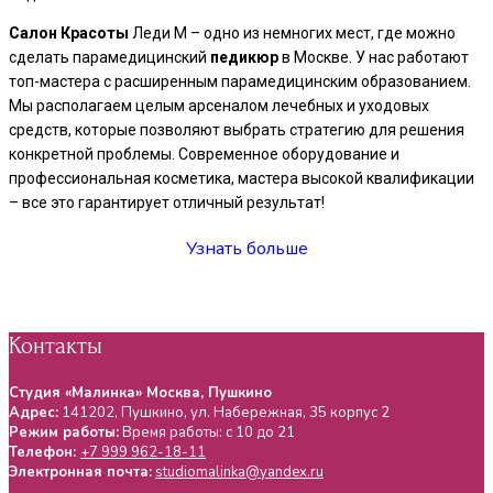
Салон
Красоты
Леди М – одно из немногих мест, где можно
сделать парамедицинский
педикюр
в Москве. У нас работают
топ-мастера с расширенным парамедицинским образованием.
Мы располагаем целым арсеналом лечебных и уходовых
средств, которые позволяют выбрать стратегию для решения
конкретной проблемы. Современное оборудование и
профессиональная косметика, мастера высокой квалификации
– все это гарантирует отличный результат!
Узнать больше
Контакты
Студия «Малинка» Москва, Пушкино
Адрес:
141202
,
Пушкино
, ул.
Набережная, 35 корпус 2
Режим работы:
Время работы: с 10 до 21
Телефон:
+7 999 962-18-11
Электронная почта:
studiomalinka@yandex.ru