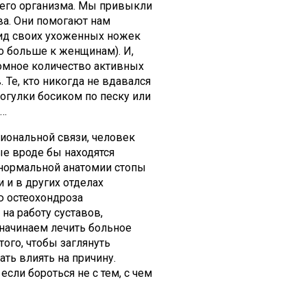
сего организма. Мы привыкли
ва. Они помогают нам
вид своих ухоженных ножек
о больше к женщинам). И,
ромное количество активных
 Те, кто никогда не вдавался
огулки босиком по песку или
е…
иональной связи, человек
ые вроде бы находятся
 нормальной анатомии стопы
 и в других отделах
ю остеохондроза
на работу суставов,
начинаем лечить больное
ого, чтобы заглянуть
ть влиять на причину.
если бороться не с тем, с чем