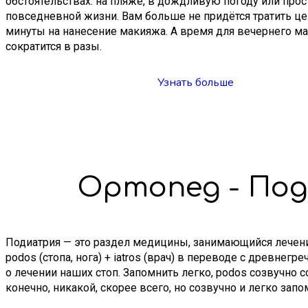
обстоятельствах: на пляже, в дождливую погоду или прос
повседневной жизни. Вам больше не придётся тратить ц
минуты на нанесение макияжа. А время для вечернего м
сократится в разы.
Узнать больше
Ортопед - По
Подиатрия — это раздел медицины, занимающийся лечени
podos (стопа, нога) + iatros (врач) в переводе с древнегре
о лечении наших стоп. Запомнить легко, podos созвучно 
конечно, никакой, скорее всего, но созвучно и легко запо