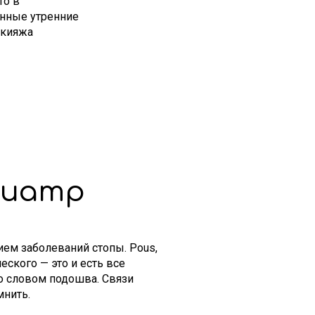
то в
енные утренние
акияжа
диатр
ем заболеваний стопы. Pous,
ческого — это и есть все
со словом подошва. Связи
мнить.