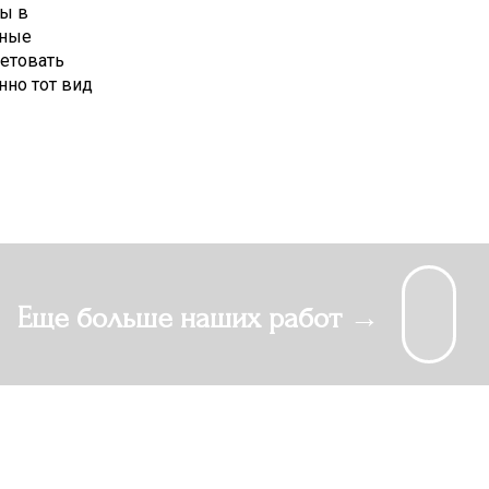
ты в
чные
етовать
нно тот вид
Еще больше наших работ →