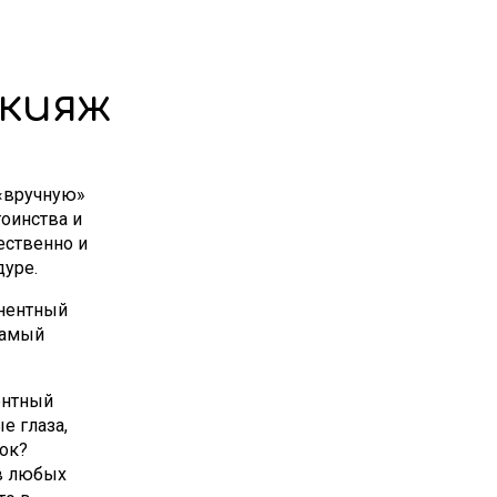
кияж
 «вручную»
оинства и
ественно и
дуре.
нентный
самый
ентный
е глаза,
ток?
в любых