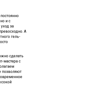
 постоянно
но и с
уход за
превосходно. А
тного гель-
осто
ожно сделать
п-мастера с
олагаем
е позволяют
Современное
ысокой