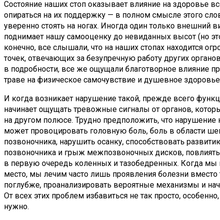
Состояние наших стоп оказывает влияние на здоровье в
опираться на их поддержку — в полном смысле этого сло
уверенно стоять на ногах. Иногда один только внешний 
поднимает нашу самооценку до невиданных высот (но эт
конечно, все слышали, что на наших стопах находится ог
точек, отвечающих за безупречную работу других органов.
в подробности, все же ощущали благотворное влияние пр
траве на физическое самочувствие и душевное здоровь
И когда возникает нарушение такой, прежде всего функц
начинает ощущать тревожные сигналы от органов, котор
на другом полюсе. Трудно предположить, что нарушение
может провоцировать головную боль, боль в области шеи
позвоночника, нарушить осанку, способствовать развити
позвоночника и грыж межпозвоночных дисков, повлиять 
в первую очередь коленных и тазобедренных. Когда мы 
место, мы лечим часто лишь проявления болезни вместо т
поглубже, проанализировать вероятные механизмы и нача
От всех этих проблем избавиться не так просто, особенно, 
нужно.