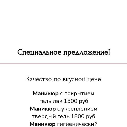
 здоровыми и красивыми, но и позволит вам выразить сво
Специальное предложение!
Качество по вкусной цене
Маникюр
с покрытием
гель лак
1500
руб
Маникюр
с укреплением
твердый гель
1800
руб
Маникюр
гигиенический