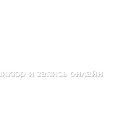
икюр и запись онлайн
дав рукам и ногтям ухоженный и привлекательный вид.
альность и подчеркнуть свой стиль.
 помогут вам подобрать наиболее подходящую процедуру,