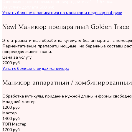
Сэкономьте свое время, процедура длиться 1 - 1.5 часа.
За услугу доплата 500 руб.
Узнать больше и записаться на маникюр и педикюр в 4 руки
New! Маникюр препаратный Golden Trace
Это атравматичная обработка кутикулы без аппарата , с помощь
Ферментативные препараты мощные , но бережные составы раст
повреждая живые ткани.
Цена за услугу
2000
руб
Узнать больше о видах маникюра
Маникюр аппаратный / комбинированный
Обработка кутикулы, придание нужной длины и формы свободном
Младший мастер
1200
руб
Мастер
1400
руб
ТОП Мастер
1700
руб