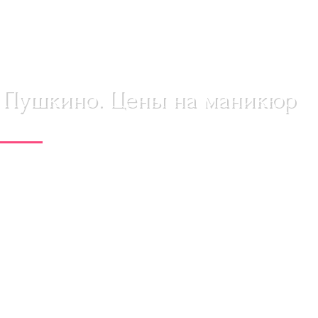
 Пушкино. Цены на маникюр
специалисты помогут вам создать эстетичный образ,
 вид.
Маникюр
— это не просто косметическая
ьность и подчеркнуть свой стиль.
?
слуг по уходу за руками и ногтями. Наши опытные
оцедуру, которая не только сделает ваши руки и ногти
вою индивидуальность и подчеркнуть свой стиль.