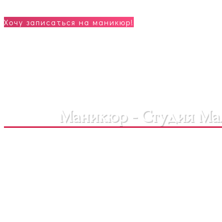
Хочу записаться на маникюр!
Маникюр - Студия Ма
Малинка предлагает услуги маникюра в Пушкино. Наши
Маникюр
— это не просто косметиче
В нашем салоне
красоты
представлен широкий спектр ус