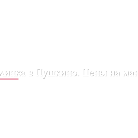
линка в Пушкино. Цены на ман
 специалисты помогут вам создать эстетичный образ, при
ская процедура, это возможность выразить свою индивиду
Где можно сделать маникюр в Пушкино?
луг по уходу за руками и ногтями. Наши опытные мастера