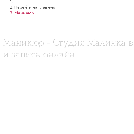
Перейти на главную
Маникюр
Маникюр - Студия Малинка в
и запись онлайн
Малинка предлагает услуги маникюра в Пушкино. Наши 
придав рукам и ногтям ухоженный и привлекательный
процедура, это возможность выразить свою индивидуал
Где можно сделать маникюр в Пушкино
В нашем салоне
красоты
представлен широкий спектр у
мастера помогут вам подобрать наиболее подходящую пр
здоровыми и красивыми, но и позволит вам выразить с