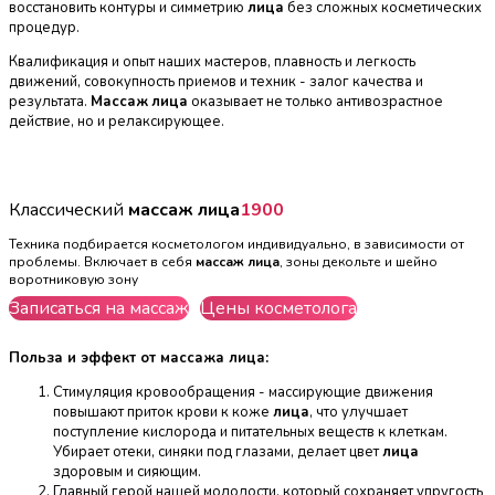
восстановить контуры и симметрию
лица
без сложных косметических
процедур.
Квалификация и опыт наших мастеров, плавность и легкость
движений, совокупность приемов и техник - залог качества и
результата.
Массаж
лица
оказывает не только антивозрастное
действие, но и релаксирующее.
Классический
массаж
лица
1900
Техника подбирается косметологом индивидуально, в зависимости от
проблемы. Включает в себя
массаж
лица
, зоны декольте и шейно
воротниковую зону
Записаться на массаж
Цены косметолога
Польза и эффект от массажа
лица
:
Стимуляция кровообращения - массирующие движения
повышают приток крови к коже
лица
, что улучшает
поступление кислорода и питательных веществ к клеткам.
Убирает отеки, синяки под глазами, делает цвет
лица
здоровым и сияющим.
Главный герой нашей молодости, который сохраняет упругость