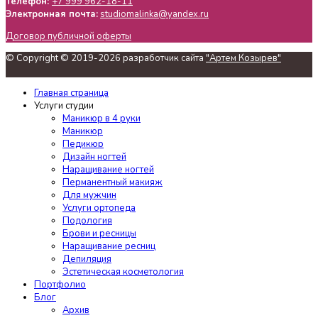
Телефон:
+7 999 962-18-11
Электронная почта:
studiomalinka@yandex.ru
Договор публичной оферты
© Copyright © 2019-2026 разработчик сайта
"Артем Козырев"
Главная страница
Услуги студии
Маникюр в 4 руки
Маникюр
Педикюр
Дизайн ногтей
Наращивание ногтей
Перманентный макияж
Для мужчин
Услуги ортопеда
Подология
Брови и ресницы
Наращивание ресниц
Депиляция
Эстетическая косметология
Портфолио
Блог
Архив