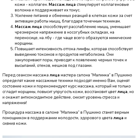
кожи - коллаген.
Массаж
лица
стимулирует коллагеновые
волокна и поддерживает их тонус.
Усиление питания и обменных реакций в клетках кожи за счет
активации работы мышц, благодаря точечным техникам.
Массаж
лица
способствует расслаблению мышц, уменьшает
чрезмерное напряжение в носогубных складках, на
переносице, на лбу - где чаще всего образуются мимические
морщины.
Повышает интенсивность оттока лимфы, которая способствует
выведению токсинов и продуктов метаболизма. Они
закупоривают поры, приводят к появлению черных точек и
высыпаний, отеков, мешков под глазами.
Перед сеансом массажа
лица
мастера салона “Малинка” в Пушкино
определят какие массажные техники подходят именно Вам, оценят
состояние кожи и порекомендуют курс массажа, который не только
сгладит морщины, повысит упругость кожи, восстановит цвет
лица
, но
и окажет антиоксидантное действие, снизит уровень стресса и
напряжения!
Процедура массажа в салоне “Малинка” в Пушкино станет верным
помощником в поддержании молодости, здорового цвета
лица
и
сияния кожи.